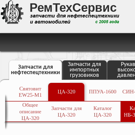
РемТехСервис
Запчасти для
Рука
Запчасти для
импортных
высок
нефтеспецтехники
грузовиков
давле
Святовит
ЦА-320
ППУА-1600
СИН-
EW25-M1
Общее
Запчасти для
Каталог
Ка
описание
ЦА-320
ЦА-320
НБ-3
ЦА-320