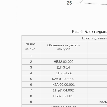
Рис. 6. Блок гидра
Блок гидравлич
№ поз.
Обозначение детали
на рис.
или узла
1
2
НБ32.02.002
3
11Г-3-14
4
11Г-3-17А
5
К2А.01.00.000
6
К2А.00.00.001
7
11ГрИ.04.002
8
НБ32.02.001
9
Коль