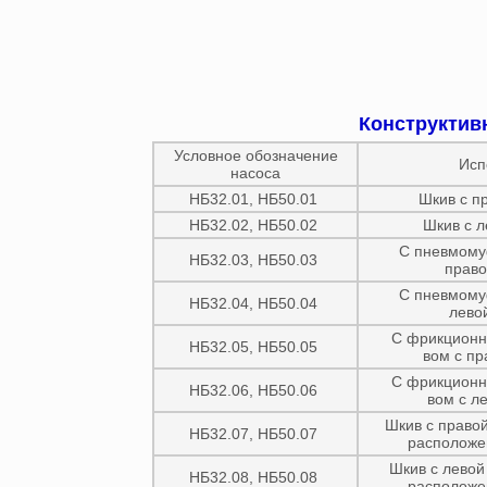
Конструктив
Условное обозначение
Исп
насоса
НБ32.01, НБ50.01
Шкив с п
НБ32.02, НБ50.02
Шкив с л
С пневмому
НБ32.03, НБ50.03
право
С пневмому
НБ32.04, НБ50.04
лево
С фрикционн
НБ32.05, НБ50.05
вом с пр
С фрикционн
НБ32.06, НБ50.06
вом с л
Шкив с правой
НБ32.07, НБ50.07
расположе
Шкив с левой
НБ32.08, НБ50.08
расположе