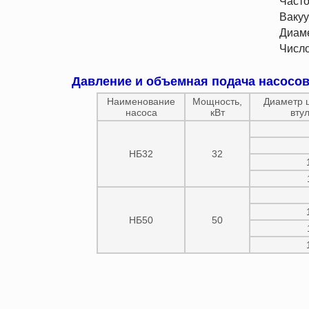
Частота вращения трансмисс
Вакууметрическая высота
Диаметр всасывающего и нагне
Число двойных ходов в
Давление и объемная подача насосов
Наименование
Мощность,
Диаметр 
насоса
кВт
вту
НБ32
32
НБ50
50