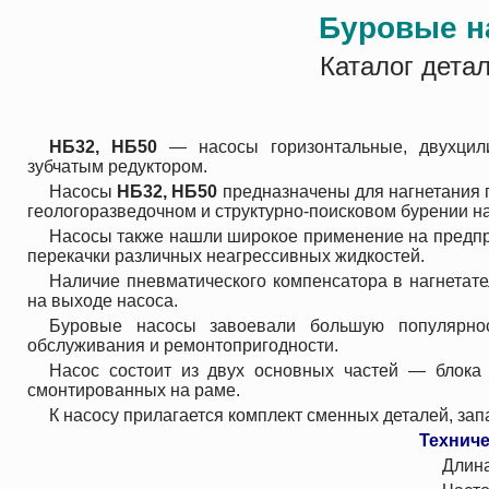
Буровые н
Каталог дета
НБ32, НБ50
— насосы горизонтальные, двухцил
зубчатым редуктором.
Насосы
НБ32, НБ50
предназначены для нагнетания п
геологоразведочном и структурно-поисковом бурении на
Насосы также нашли широкое применение на предпр
перекачки различных неагрессивных жидкостей.
Наличие пневматического компенсатора в нагнетат
на выходе насоса.
Буровые насосы завоевали большую популярнос
обслуживания и ремонтопригодности.
Насос состоит из двух основных частей — блока 
смонтированных на раме.
К насосу прилагается комплект сменных деталей, за
Техниче
Длина хода поршня